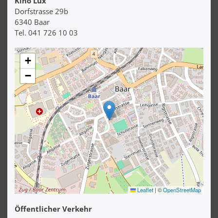
Kino Lux
Dorfstrasse 29b
6340 Baar
Tel. 041 726 10 03
+
−
Leaflet
|
©
OpenStreetMap
Öffentlicher Verkehr