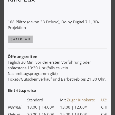
168 Plätze (davon 33 Deluxe), Dolby Digital 7.1, 3D-
Projektion
SAALPLAN
Öffnungszeiten
Täglich 30 Min. vor der ersten Vorführung oder
spätestens 19:30 Uhr (falls es kein
Nachmittagsprogramm gibt).
Ticket-/Gutscheinverkauf und Barbetrieb bis 21:30 Uhr.
Eintrittspreise
Standard
Mit
Zuger Kinokarte
U25-Vor
Normal
18.00 | 14.00*
13.00 | 12.00*
CHF 10
Deluxe
20.00 | 16.00*
15.00 | 14.00*
CHF 20